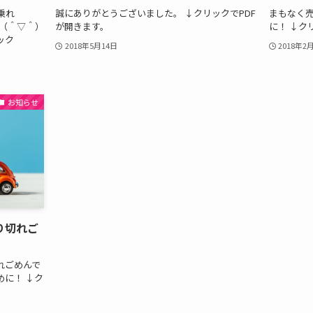
乗れ
誠にありがとうございました。 ↓クリックでPDF
まもなく
い（＾▽＾）
が開きます。
に！ ↓ク
ック
2018年5月14日
2018年2
お知らせ
り切れご
れごめんで
に！ ↓ク