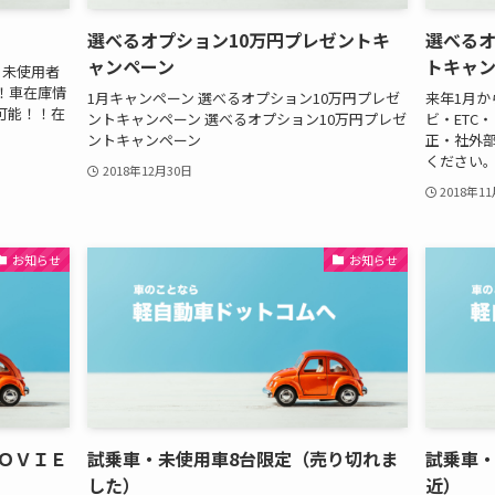
選べるオプション10万円プレゼントキ
選べるオ
ャンペーン
トキャ
、未使用者
！車在庫情
1月キャンペーン 選べるオプション10万円プレゼ
来年1月か
可能！！在
ントキャンペーン 選べるオプション10万円プレゼ
ビ・ETC
ントキャンペーン
正・社外部
ください
2018年12月30日
2018年1
お知らせ
お知らせ
ＯＶＩＥ
試乗車・未使用車8台限定（売り切れま
試乗車・
した）
近）