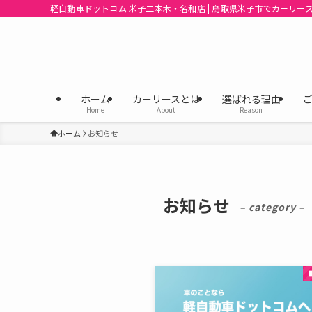
軽自動車ドットコム 米子二本木・名和店 | 鳥取県米子市でカーリース
ホーム
カーリースとは
選ばれる理由
Home
About
Reason
ホーム
お知らせ
お知らせ
– category –